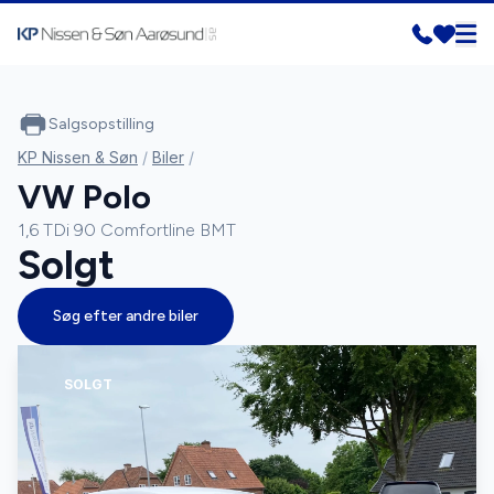
Salgsopstilling
KP Nissen & Søn
/
Biler
/
VW Polo
1,6 TDi 90 Comfortline BMT
Solgt
Søg efter andre biler
SOLGT