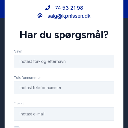
74 53 21 98
salg@kpnissen.dk
mørktonede ruder bag
Har du spørgsmål?
splitbagsæde
Navn
stofindtræk
sædevarme
Telefonnummer
tågelygter
E-mail
udvendig temperaturmåler