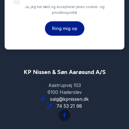
Ja, jeg har læst og accepterer jeres cookie- og
privatlivspolitik
Ring mig op
KP Nissen & Søn Aarøsund A/S
Aastrupvej 103
6100 Haderslev
salg@kpnissen.dk
74 53 21 98