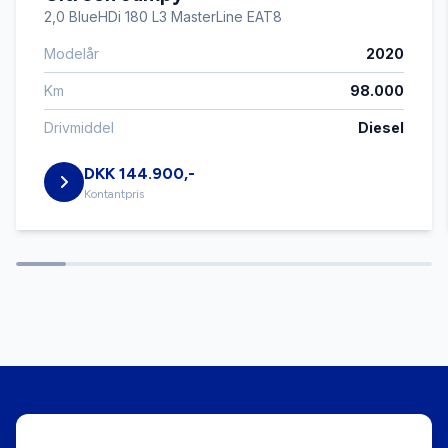
2,0 BlueHDi 180 L3 MasterLine EAT8
Modelår
2020
fartpilot
Km
98.000
fjernbetjent centrallås
Drivmiddel
Diesel
DKK 144.900,-
fuldautomatisk klimaanlæg
Kontantpris
højdejusterbare forsæder
ISOFIX
kørecomputer
læderrat