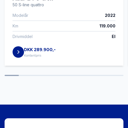
50 S-line quattro
Modelår
2022
El-spejle
Km
119.000
Fartpilot
Drivmiddel
El
DKK 289.900,-
Fjernbetjent centrallås
Kontantpris
Fuld LED forlygter
Højdejusterbart førersæde
Isofix
Kørecomputer