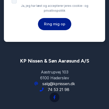
Ja, jeg har læst og accepterer jeres cookie- og
privatlivspolitik
Tonede ruder
Ring mig op
Træthedsregistrering
USB tilslutning
Vejbaneassistent
KP Nissen & Søn Aarøsund A/S
Aastrupvej 103
6100 Haderslev
salg@kpnissen.dk
74 53 21 98