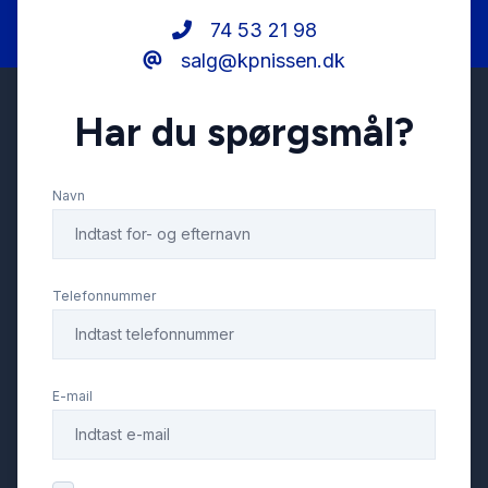
74 53 21 98
salg@kpnissen.dk
LED kørelys
Har du spørgsmål?
Læderrat
Navn
Musikstreaming via bluetooth
Parkeringssensor bagved
Telefonnummer
Skiltegenkendelse
E-mail
Stofsæder
Sædevarme