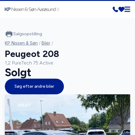
Salgsopstilling
KP Nissen & Søn
/
Biler
/
Peugeot 208
1,2 PureTech 75 Active
Solgt
Søg efter andre biler
SOLGT