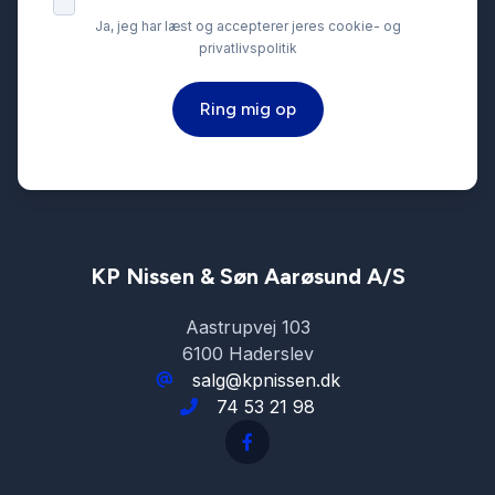
Ja, jeg har læst og accepterer jeres cookie- og
privatlivspolitik
Ring mig op
KP Nissen & Søn Aarøsund A/S
Aastrupvej 103
6100 Haderslev
salg@kpnissen.dk
74 53 21 98