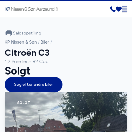
Salgsopstilling
KP Nissen & Søn
/
Biler
/
Citroën C3
1,2 PureTech 82 Cool
Solgt
Søg efter andre biler
SOLGT