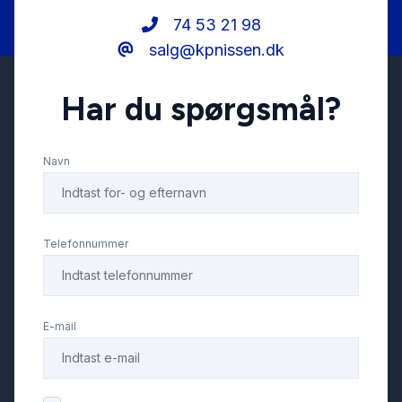
74 53 21 98
salg@kpnissen.dk
USB tilslutning
Har du spørgsmål?
Vejbaneassistent
Navn
Telefonnummer
E-mail