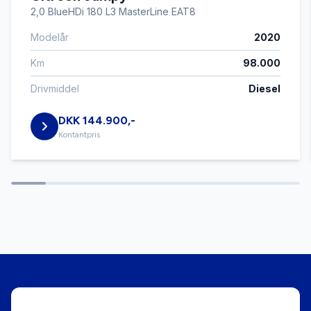
2,0 BlueHDi 180 L3 MasterLine EAT8
Modelår
2020
Isofix
Km
98.000
Kørecomputer
Drivmiddel
Diesel
DKK 144.900,-
LED kørelys
Kontantpris
Musikstreaming via bluetooth
Splitbagsæder
Stofsæder
Sædevarme