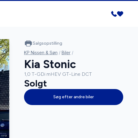
Salgsopstilling
KP Nissen & Søn
/
Biler
/
Kia Stonic
1,0 T-GDi mHEV GT-Line DCT
Solgt
Søg efter andre biler