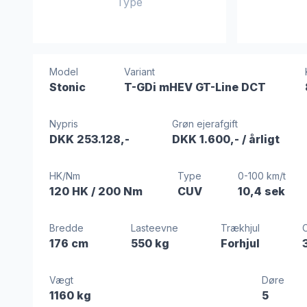
Type
Model
Variant
Stonic
T-GDi mHEV GT-Line DCT
Nypris
Grøn ejerafgift
DKK 253.128,-
DKK 1.600,-
/ årligt
HK/Nm
Type
0-100 km/t
120 HK
/ 200 Nm
CUV
10,4 sek
Bredde
Lasteevne
Trækhjul
176 cm
550 kg
Forhjul
Vægt
Døre
1160 kg
5