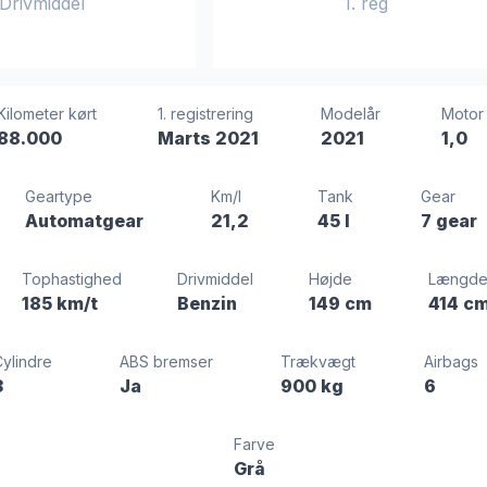
Drivmiddel
1. reg
Kilometer kørt
1. registrering
Modelår
Motor
88.000
Marts 2021
2021
1,0
Geartype
Km/l
Tank
Gear
Automatgear
21,2
45 l
7 gear
Tophastighed
Drivmiddel
Højde
Længd
185 km/t
Benzin
149 cm
414 c
Cylindre
ABS bremser
Trækvægt
Airbags
3
Ja
900 kg
6
Farve
Grå