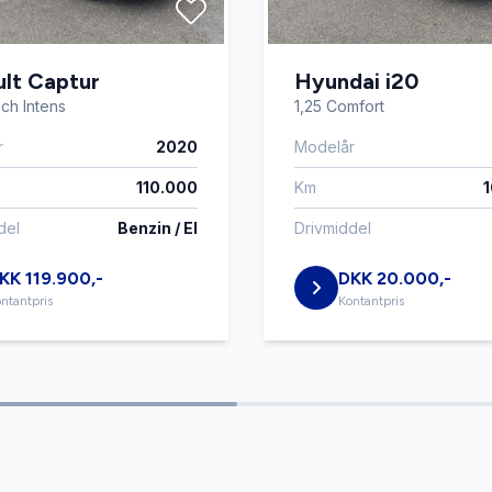
sregistrering
Tågelygter
lt Captur
Hyundai i20
rattet
Vejbaneassistent
ech Intens
1,25 Comfort
r
2020
Modelår
110.000
Km
del
Benzin / El
Drivmiddel
KK 119.900,-
DKK 20.000,-
ntantpris
Kontantpris