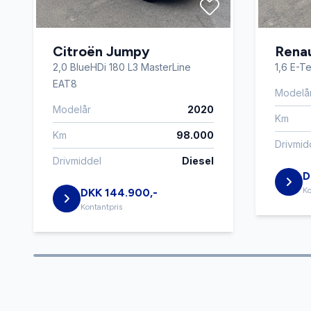
Tonede ruder
Træthed
Citroën Jumpy
Renau
USB tilslutning
Varme i 
2,0 BlueHDi 180 L3 MasterLine
1,6 E-T
EAT8
Modelå
Modelår
2020
Km
Km
98.000
Drivmid
Drivmiddel
Diesel
D
Ko
DKK 144.900,-
Kontantpris