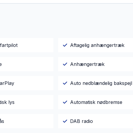
fartpilot
Aftagelig anhængertræk
e
Anhængertræk
arPlay
Auto nedblændelig bakspejl
isk lys
Automatisk nødbremse
ås
DAB radio