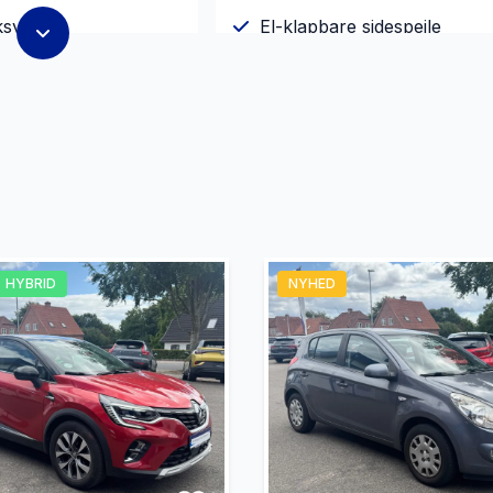
ksystem
El-klapbare sidespejle
r x4
El-spejle
jent centrallås
Fuld LED forlygter
sterbart førersæde
Isofix
HYBRID
NYHED
elys
Læderrat
ngssensor bagved
Parkeringssensor foran
rme
Tagræling