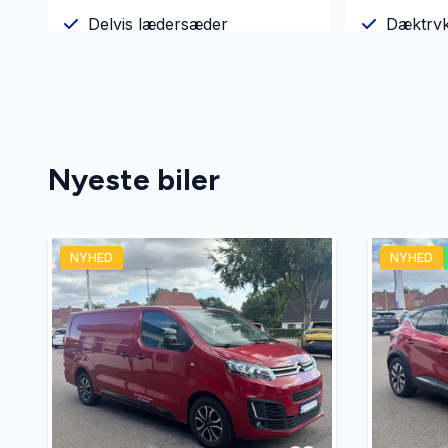
Delvis lædersæder
Dæktry
El-ruder
El-rude
Fartpilot
Fjernbet
Nyeste biler
Fuldautomatisk klimaanlæg
Højdeju
NYHED
NYHED
Kørecomputer
LED kør
Musikstreaming via bluetooth
Parkeri
Splitbagsæder
Sædeva